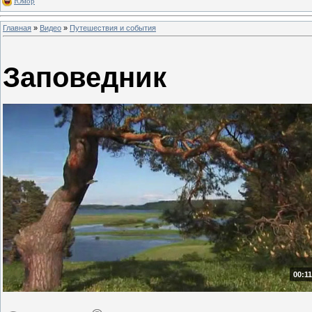
Юмор
Главная
»
Видео
»
Путешествия и события
Заповедник
00:11