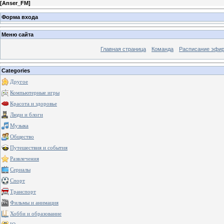
[
Anser_FM
]
Форма входа
Меню сайта
Главная страница
Команда
Расписание эфи
Categories
Другое
Компьютерные игры
Красота и здоровье
Люди и блоги
Музыка
Общество
Путешествия и события
Развлечения
Сериалы
Спорт
Транспорт
Фильмы и анимация
Хобби и образование