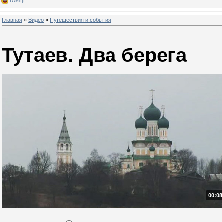
Юмор
Главная
»
Видео
»
Путешествия и события
Тутаев. Два берега
00:08