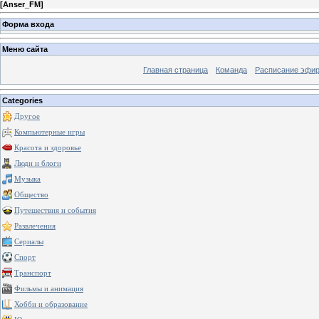
[
Anser_FM
]
Форма входа
Меню сайта
Главная страница
Команда
Расписание эфи
Categories
Другое
Компьютерные игры
Красота и здоровье
Люди и блоги
Музыка
Общество
Путешествия и события
Развлечения
Сериалы
Спорт
Транспорт
Фильмы и анимация
Хобби и образование