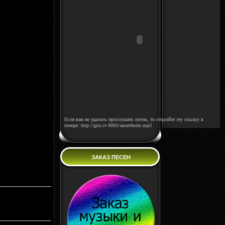
Если вам не удалось прослушать поток, то откройте эту ссылку в
плеере: http://giss.tv:8001/anserfmtm.mp3
ЗАКАЗ ПЕСЕН