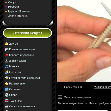
Форум
Новости
Группа ВКонтакте
Дополнительно
КАТЕГОРИИ РАЗДЕЛА
Другое
Компьютерные игры
Красота и здоровье
Люди и блоги
Музыка
Общество
Путешествия и события
Развлечения
Просмотры
: 0
Учимся вяза
Сериалы
Спорт
Описание материала
:
Транспорт
Вязание лицевой петли. Нам потребуется
Фильмы и анимация