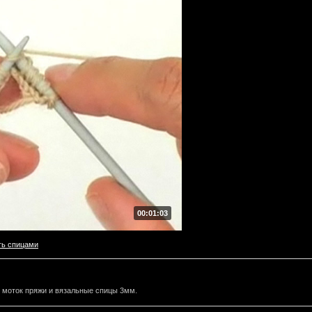
00:01:03
ть спицами
 моток пряжи и вязальные спицы 3мм.