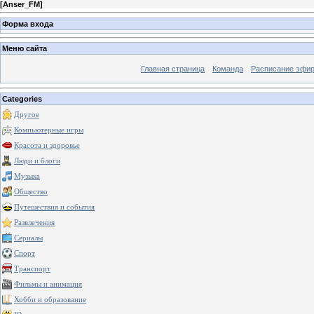
[
Anser_FM
]
Форма входа
Меню сайта
Главная страница
Команда
Расписание эфи
Categories
Другое
Компьютерные игры
Красота и здоровье
Люди и блоги
Музыка
Общество
Путешествия и события
Развлечения
Сериалы
Спорт
Транспорт
Фильмы и анимация
Хобби и образование