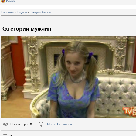
Юмор
Главная
»
Видео
»
Люди и блоги
Категории мужчин
Просмотры
: 0
Маша Полякова