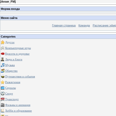
[
Anser_FM
]
Форма входа
Меню сайта
Главная страница
Команда
Расписание эфи
Categories
Другое
Компьютерные игры
Красота и здоровье
Люди и блоги
Музыка
Общество
Путешествия и события
Развлечения
Сериалы
Спорт
Транспорт
Фильмы и анимация
Хобби и образование