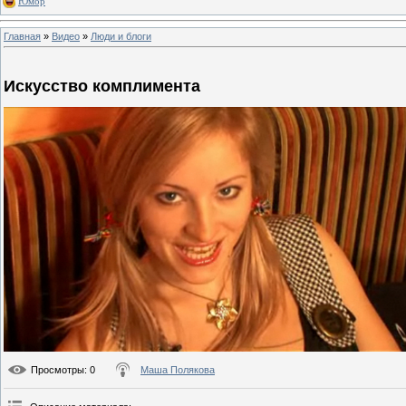
Юмор
Главная
»
Видео
»
Люди и блоги
Искусство комплимента
Просмотры
: 0
Маша Полякова