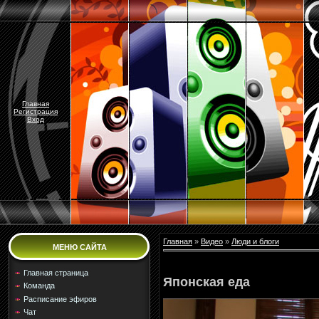
Главная
Регистрация
Вход
Главная
»
Видео
»
Люди и блоги
МЕНЮ САЙТА
Главная страница
Японская еда
Команда
Расписание эфиров
Чат