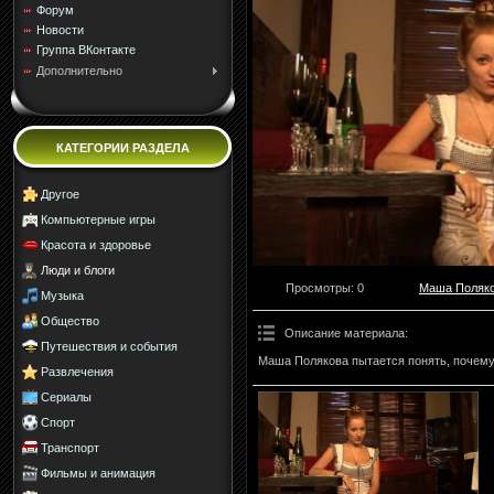
Форум
Новости
Группа ВКонтакте
Дополнительно
КАТЕГОРИИ РАЗДЕЛА
Другое
Компьютерные игры
Красота и здоровье
Люди и блоги
Просмотры
: 0
Маша Поляк
Музыка
Общество
Описание материала
:
Путешествия и события
Маша Полякова пытается понять, почему 
Развлечения
Сериалы
Спорт
Транспорт
Фильмы и анимация