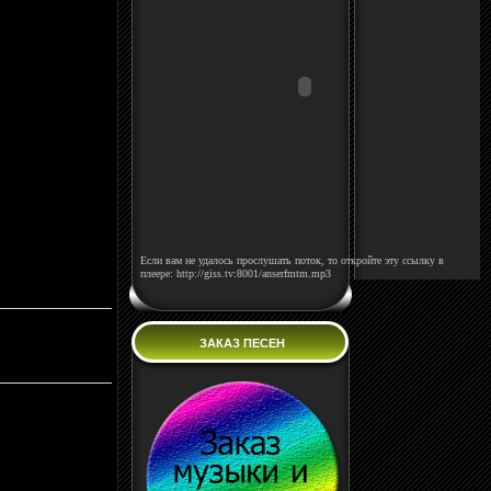
Если вам не удалось прослушать поток, то откройте эту ссылку в
плеере: http://giss.tv:8001/anserfmtm.mp3
ЗАКАЗ ПЕСЕН