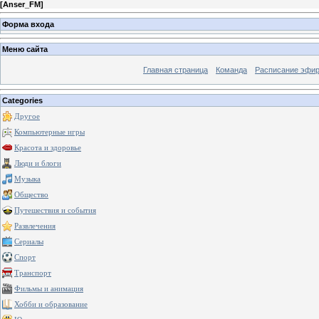
[
Anser_FM
]
Форма входа
Меню сайта
Главная страница
Команда
Расписание эфи
Categories
Другое
Компьютерные игры
Красота и здоровье
Люди и блоги
Музыка
Общество
Путешествия и события
Развлечения
Сериалы
Спорт
Транспорт
Фильмы и анимация
Хобби и образование