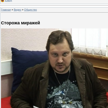
Юмор
Главная
»
Видео
»
Общество
Сторожа миражей