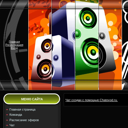
Главная
Регистрация
Вход
МЕНЮ САЙТА
Чат создан с помощью Chatovod.ru.
Главная страница
Команда
Расписание эфиров
Чат