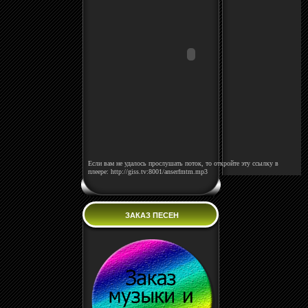
Если вам не удалось прослушать поток, то откройте эту ссылку в
плеере: http://giss.tv:8001/anserfmtm.mp3
ЗАКАЗ ПЕСЕН