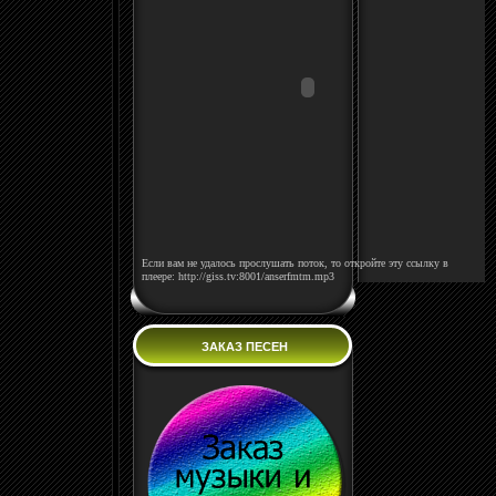
Если вам не удалось прослушать поток, то откройте эту ссылку в
плеере: http://giss.tv:8001/anserfmtm.mp3
ЗАКАЗ ПЕСЕН