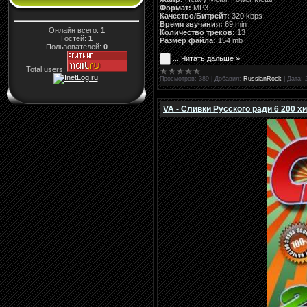
Формат:
MP3
Качество/Битрейт:
320 kbps
Время звучания:
69 min
Онлайн всего:
1
Количество треков:
13
Гостей:
1
Размер файла:
154 mb
Пользователей:
0
...
Читать дальше »
Total users:
Просмотров:
389
|
Добавил:
RussianRock
|
Дата:
VA - Сливки Русского ради 6 200 хи