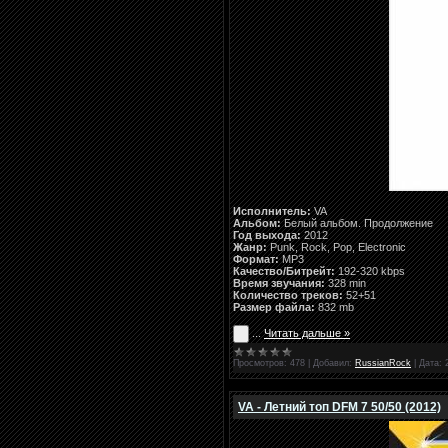
Исполнитель:
VA
Альбом:
Белый альбом. Продолжение
Год выхода:
2012
Жанр:
Punk, Rock, Pop, Electronic
Формат:
MP3
Качество/Битрейт:
192-320 kbps
Время звучания:
328 min
Количество треков:
52+51
Размер файла:
832 mb
...
Читать дальше »
Просмотров:
478
|
Добавил:
RussianRock
|
Дата:
VA - Летний топ DFM 7 50/50 (2012)