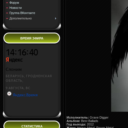
Форум
Новости
Группа ВКонтакте
Дополнительно
ВРЕМЯ ЭФИРА
Исполнитель:
Grave Digger
Альбом:
Best Ballads
Год выхода:
2012
СТАТИСТИКА
Жанр:
Heavy Metal, Power Metal