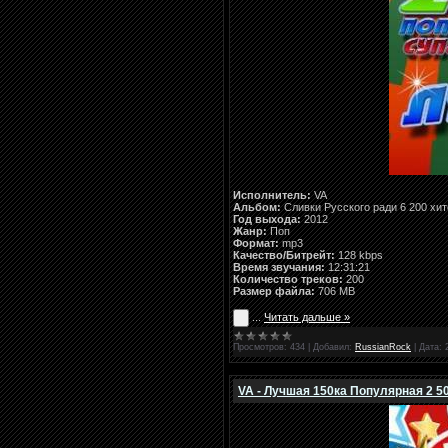
Исполнитель:
VA
Альбом:
Сливки Русского ради 6 200 хит
Год выхода:
2012
Жанр:
Поп
Формат:
mp3
Качество/Битрейт:
128 kbps
Время звучания:
12:31:21
Количество треков:
200
Размер файла:
706 MB
...
Читать дальше »
Просмотров:
434
|
Добавил:
RussianRock
|
Дата:
VA - Лучшая 150ка Популярная 2 50