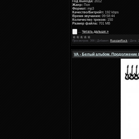
Год выхода:
2012
Жанр:
Поп
Формат:
mp3
Качество/Битрейт:
192 kbps
Время звучания:
09:58:44
Количество треков:
150
Размер файла:
701 MB
...
Читать дальше »
Просмотров:
366
|
Добавил:
RussianRock
|
Дата:
VA - Белый альбом. Продолжение 