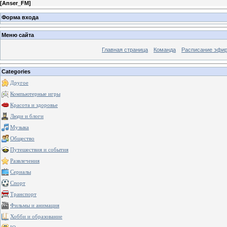
[
Anser_FM
]
Форма входа
Меню сайта
Главная страница
Команда
Расписание эфи
Categories
Другое
Компьютерные игры
Красота и здоровье
Люди и блоги
Музыка
Общество
Путешествия и события
Развлечения
Сериалы
Спорт
Транспорт
Фильмы и анимация
Хобби и образование