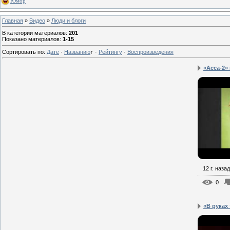
Юмор
Главная
»
Видео
»
Люди и блоги
В категории материалов
:
201
Показано материалов
:
1-15
Сортировать по
:
Дате
·
Названию
↑
·
Рейтингу
·
Воспроизведения
«Асса-2»
12 г. назад
0
«В руках 