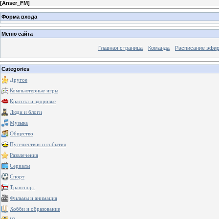
[
Anser_FM
]
Форма входа
Меню сайта
Главная страница
Команда
Расписание эфи
Categories
Другое
Компьютерные игры
Красота и здоровье
Люди и блоги
Музыка
Общество
Путешествия и события
Развлечения
Сериалы
Спорт
Транспорт
Фильмы и анимация
Хобби и образование