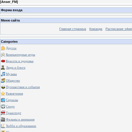
[
Anser_FM
]
Форма входа
Меню сайта
Главная страница
Команда
Расписание эфи
Categories
Другое
Компьютерные игры
Красота и здоровье
Люди и блоги
Музыка
Общество
Путешествия и события
Развлечения
Сериалы
Спорт
Транспорт
Фильмы и анимация
Хобби и образование