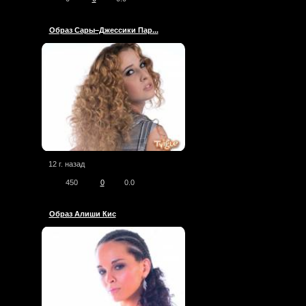
Образ Сары–Джессики Пар...
12 г. назад
450
0
0.0
Образ Алиши Кис