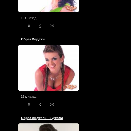
12 г. назад
0
0
0.0
Образ Ферджи
12 г. назад
0
0
0.0
Образ Анджелины Джоли