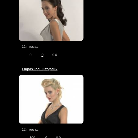
12 г. назад
0
0
0.0
Образ Гвен Стэфани
12 г. назад
300
0
0.0