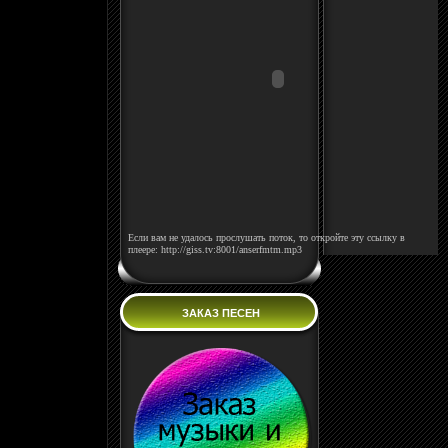
Если вам не удалось прослушать поток, то откройте эту ссылку в
плеере: http://giss.tv:8001/anserfmtm.mp3
ЗАКАЗ ПЕСЕН