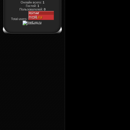
Онлайн всего:
1
Гостей:
1
Пользователей:
0
Total users: