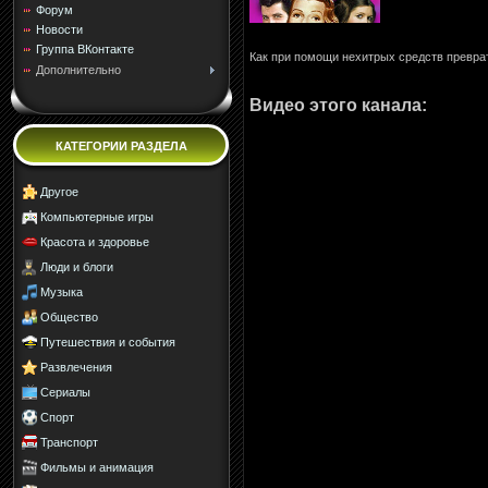
Форум
Новости
Группа ВКонтакте
Как при помощи нехитрых средств превра
Дополнительно
Видео этого канала
:
КАТЕГОРИИ РАЗДЕЛА
Другое
Компьютерные игры
Красота и здоровье
Люди и блоги
Музыка
Общество
Путешествия и события
Развлечения
Сериалы
Спорт
Транспорт
Фильмы и анимация