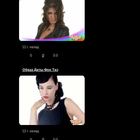
12 г. назад
0
0
0.0
Образ Диты Фон Тиз
12 г. назад
0
0
0.0