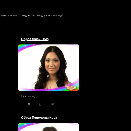
титься в настоящую голливудскую звезду!
Образ Люси Лью
12 г. назад
0
0
0.0
Образ Пенелопы Круз