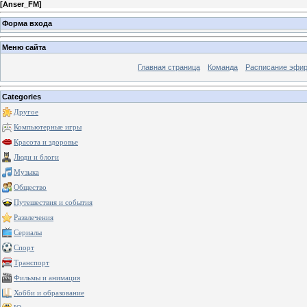
[
Anser_FM
]
Форма входа
Меню сайта
Главная страница
Команда
Расписание эфи
Categories
Другое
Компьютерные игры
Красота и здоровье
Люди и блоги
Музыка
Общество
Путешествия и события
Развлечения
Сериалы
Спорт
Транспорт
Фильмы и анимация
Хобби и образование