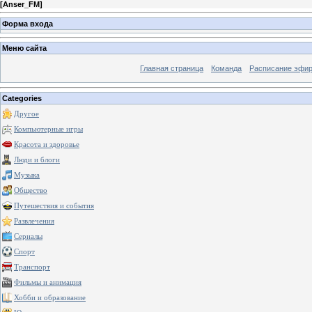
[
Anser_FM
]
Форма входа
Меню сайта
Главная страница
Команда
Расписание эфи
Categories
Другое
Компьютерные игры
Красота и здоровье
Люди и блоги
Музыка
Общество
Путешествия и события
Развлечения
Сериалы
Спорт
Транспорт
Фильмы и анимация
Хобби и образование