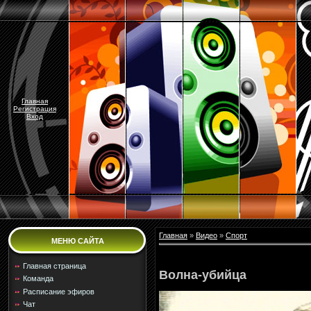
Главная
Регистрация
Вход
Главная
»
Видео
»
Спорт
МЕНЮ САЙТА
Главная страница
Волна-убийца
Команда
Расписание эфиров
Чат