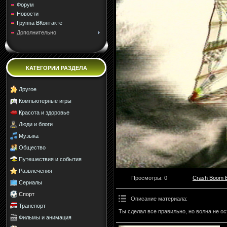
Форум
Новости
Группа ВКонтакте
Дополнительно
КАТЕГОРИИ РАЗДЕЛА
Другое
Компьютерные игры
Красота и здоровье
Люди и блоги
Музыка
Общество
Путешествия и события
Развлечения
Просмотры
: 0
Crash Boom 
Сериалы
Спорт
Описание материала
:
Транспорт
Ты сделал все правильно, но волна не о
Фильмы и анимация