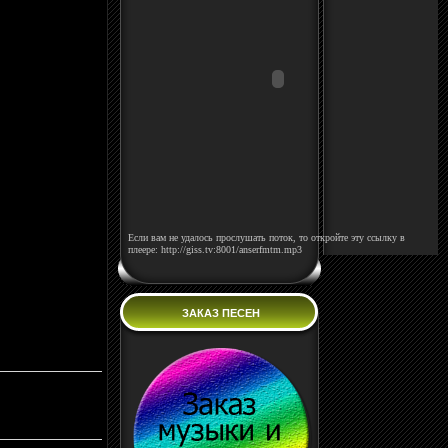
Если вам не удалось прослушать поток, то откройте эту ссылку в
плеере: http://giss.tv:8001/anserfmtm.mp3
ЗАКАЗ ПЕСЕН