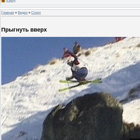
Юмор
Главная
»
Видео
»
Спорт
Прыгнуть вверх