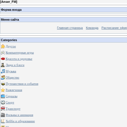
[
Anser_FM
]
Форма входа
Меню сайта
Главная страница
Команда
Расписание эфи
Categories
Другое
Компьютерные игры
Красота и здоровье
Люди и блоги
Музыка
Общество
Путешествия и события
Развлечения
Сериалы
Спорт
Транспорт
Фильмы и анимация
Хобби и образование