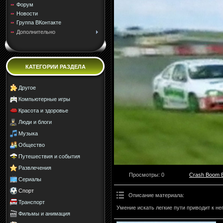
Форум
Новости
Группа ВКонтакте
Дополнительно
КАТЕГОРИИ РАЗДЕЛА
Другое
Компьютерные игры
Красота и здоровье
Люди и блоги
Музыка
Общество
Путешествия и события
Развлечения
Просмотры
: 0
Crash Boom 
Сериалы
Спорт
Описание материала
:
Транспорт
Умение искать легкие пути приводит к 
Фильмы и анимация