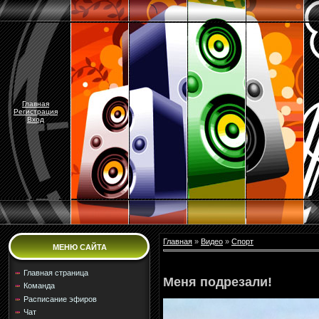
Главная
Регистрация
Вход
Главная
»
Видео
»
Спорт
МЕНЮ САЙТА
Главная страница
Меня подрезали!
Команда
Расписание эфиров
Чат