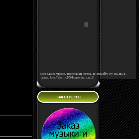
Если вам не удалось прослушать поток, то откройте эту ссылку в
плеере: http://giss.tv:8001/anserfmtm.mp3
ЗАКАЗ ПЕСЕН