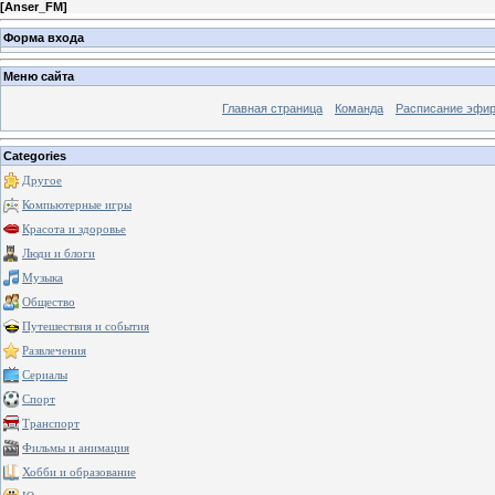
[
Anser_FM
]
Форма входа
Меню сайта
Главная страница
Команда
Расписание эфи
Categories
Другое
Компьютерные игры
Красота и здоровье
Люди и блоги
Музыка
Общество
Путешествия и события
Развлечения
Сериалы
Спорт
Транспорт
Фильмы и анимация
Хобби и образование