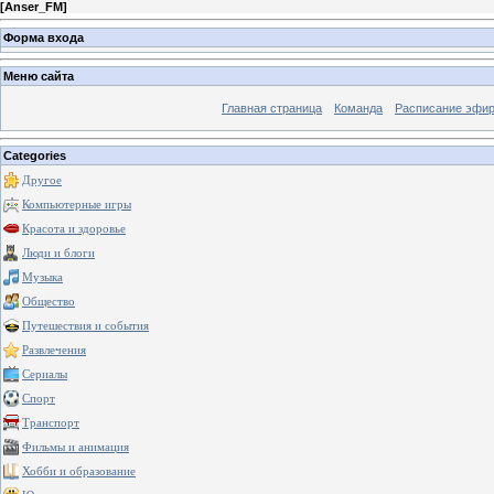
[
Anser_FM
]
Форма входа
Меню сайта
Главная страница
Команда
Расписание эфи
Categories
Другое
Компьютерные игры
Красота и здоровье
Люди и блоги
Музыка
Общество
Путешествия и события
Развлечения
Сериалы
Спорт
Транспорт
Фильмы и анимация
Хобби и образование