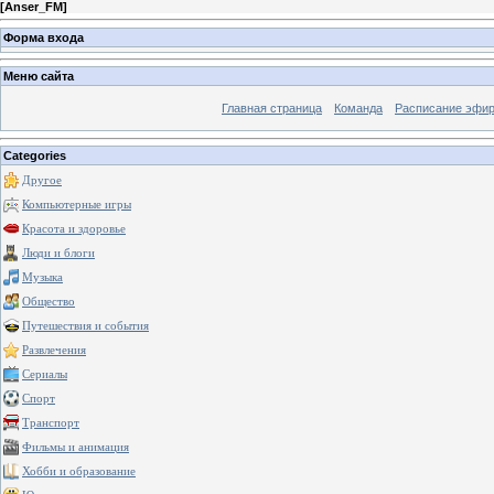
[
Anser_FM
]
Форма входа
Меню сайта
Главная страница
Команда
Расписание эфи
Categories
Другое
Компьютерные игры
Красота и здоровье
Люди и блоги
Музыка
Общество
Путешествия и события
Развлечения
Сериалы
Спорт
Транспорт
Фильмы и анимация
Хобби и образование