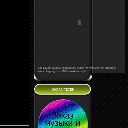
Если вам не удалось прослушать поток, то откройте эту ссылку в
плеере: http://giss.tv:8001/anserfmtm.mp3
ЗАКАЗ ПЕСЕН