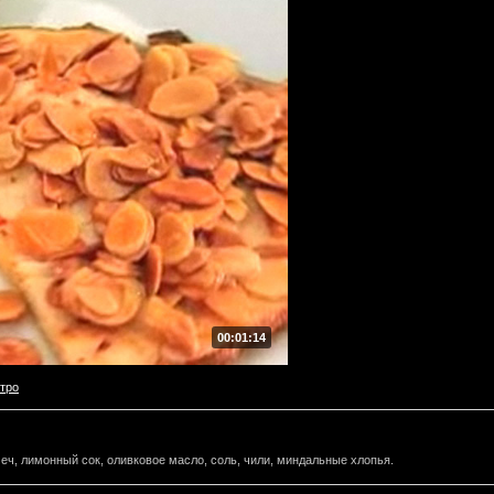
00:01:14
тро
еч, лимонный сок, оливковое масло, соль, чили, миндальные хлопья.