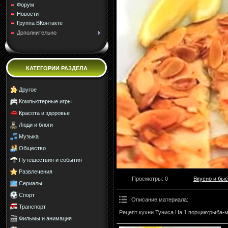
Форум
Новости
Группа ВКонтакте
Дополнительно
КАТЕГОРИИ РАЗДЕЛА
Другое
Компьютерные игры
Красота и здоровье
Люди и блоги
Музыка
Общество
Путешествия и события
Развлечения
Просмотры
: 0
Вкусно и быс
Сериалы
Спорт
Описание материала
:
Транспорт
Рецепт кухни Туниса.На 1 порцию:рыба-м
Фильмы и анимация