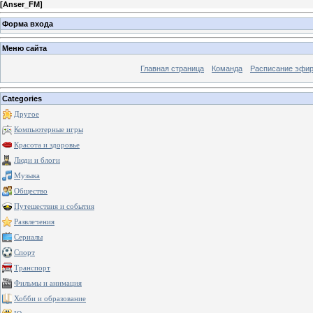
[
Anser_FM
]
Форма входа
Меню сайта
Главная страница
Команда
Расписание эфи
Categories
Другое
Компьютерные игры
Красота и здоровье
Люди и блоги
Музыка
Общество
Путешествия и события
Развлечения
Сериалы
Спорт
Транспорт
Фильмы и анимация
Хобби и образование