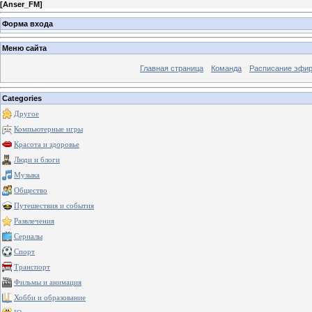
[
Anser_FM
]
Форма входа
Меню сайта
Главная страница
Команда
Расписание эфи
Categories
Другое
Компьютерные игры
Красота и здоровье
Люди и блоги
Музыка
Общество
Путешествия и события
Развлечения
Сериалы
Спорт
Транспорт
Фильмы и анимация
Хобби и образование