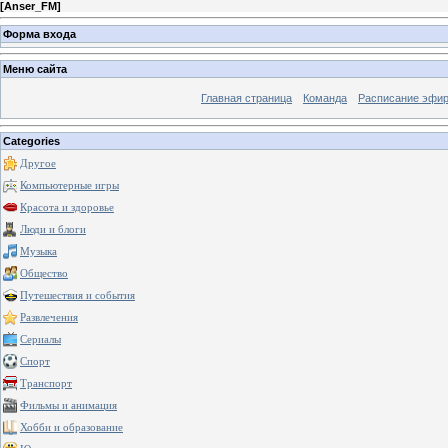
[
Anser_FM
]
Форма входа
Меню сайта
Главная страница
Команда
Расписание эфи
Categories
Другое
Компьютерные игры
Красота и здоровье
Люди и блоги
Музыка
Общество
Путешествия и события
Развлечения
Сериалы
Спорт
Транспорт
Фильмы и анимация
Хобби и образование