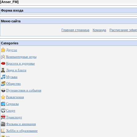
[
Anser_FM
]
Форма входа
Меню сайта
Главная страница
Команда
Расписание эфи
Categories
Другое
Компьютерные игры
Красота и здоровье
Люди и блоги
Музыка
Общество
Путешествия и события
Развлечения
Сериалы
Спорт
Транспорт
Фильмы и анимация
Хобби и образование