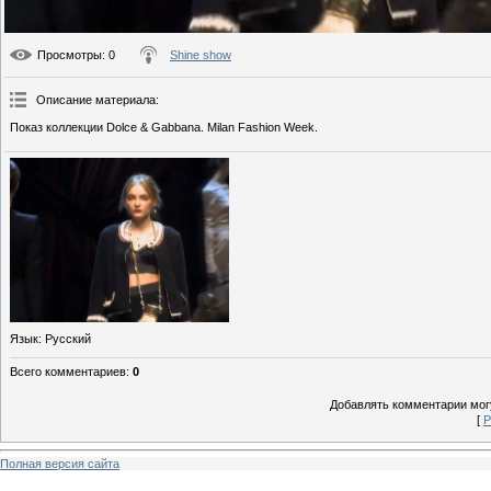
Просмотры
: 0
Shine show
Описание материала
:
Показ коллекции Dolce & Gabbana. Milan Fashion Week.
Язык
: Русский
Всего комментариев
:
0
Добавлять комментарии могу
[
Р
Полная версия сайта