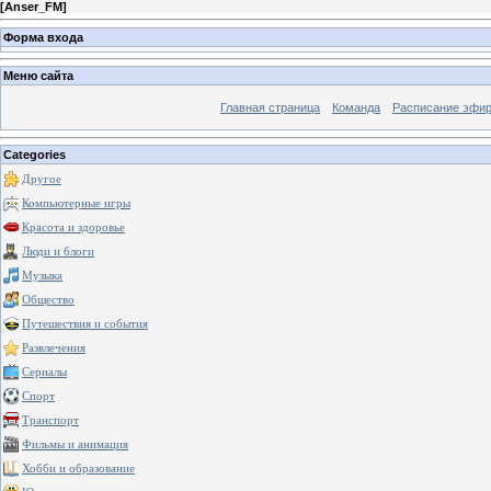
[
Anser_FM
]
Форма входа
Меню сайта
Главная страница
Команда
Расписание эфи
Categories
Другое
Компьютерные игры
Красота и здоровье
Люди и блоги
Музыка
Общество
Путешествия и события
Развлечения
Сериалы
Спорт
Транспорт
Фильмы и анимация
Хобби и образование