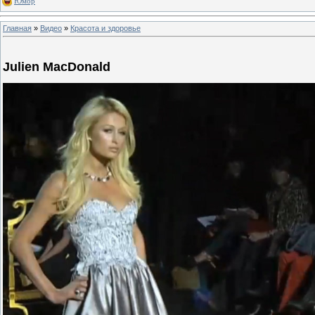
Юмор
Главная
»
Видео
»
Красота и здоровье
Julien MacDonald