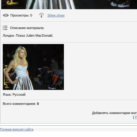
Просмотры
: 0
Shine show
Описание материала
:
Лондон. Показ Julien MacDonald.
Язык
: Русский
Всего комментариев
:
0
Добавлять комментарии могу
[
Р
Полная версия сайта