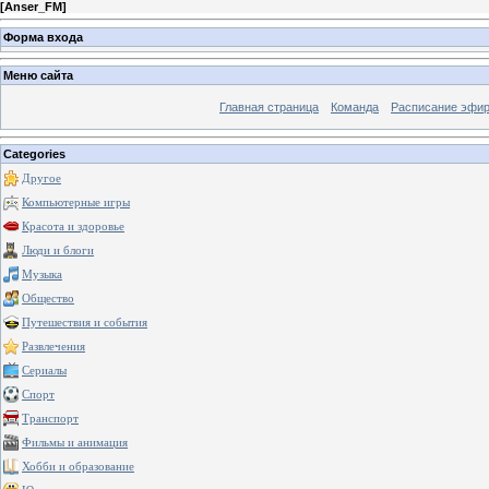
[
Anser_FM
]
Форма входа
Меню сайта
Главная страница
Команда
Расписание эфи
Categories
Другое
Компьютерные игры
Красота и здоровье
Люди и блоги
Музыка
Общество
Путешествия и события
Развлечения
Сериалы
Спорт
Транспорт
Фильмы и анимация
Хобби и образование