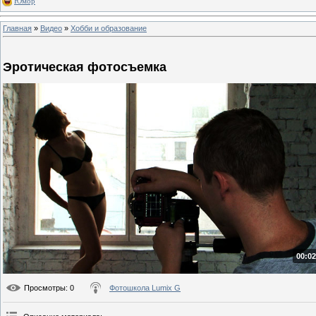
Юмор
Главная
»
Видео
»
Хобби и образование
Эротическая фотосъемка
00:02
Просмотры
: 0
Фотошкола Lumix G