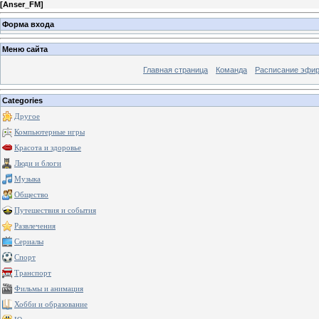
[
Anser_FM
]
Форма входа
Меню сайта
Главная страница
Команда
Расписание эфи
Categories
Другое
Компьютерные игры
Красота и здоровье
Люди и блоги
Музыка
Общество
Путешествия и события
Развлечения
Сериалы
Спорт
Транспорт
Фильмы и анимация
Хобби и образование