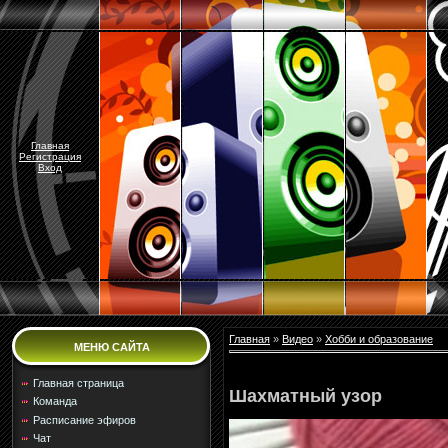
Главная
Регистрация
Вход
Главная
»
Видео
»
Хобби и образование
МЕНЮ САЙТА
Главная страница
Шахматный узор
Команда
Расписание эфиров
Чат