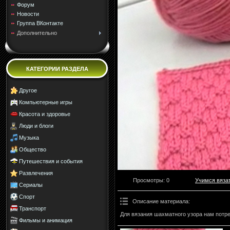
Форум
Новости
Группа ВКонтакте
Дополнительно
КАТЕГОРИИ РАЗДЕЛА
Другое
Компьютерные игры
Красота и здоровье
Люди и блоги
Музыка
Общество
Путешествия и события
Развлечения
Просмотры
: 0
Учимся вяза
Сериалы
Спорт
Описание материала
:
Транспорт
Для вязания шахматного узора нам потре
Фильмы и анимация