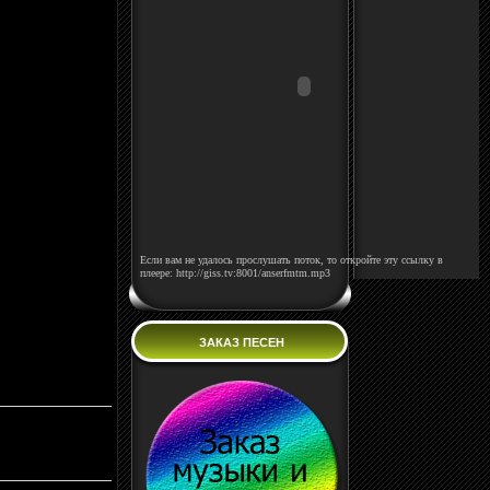
Если вам не удалось прослушать поток, то откройте эту ссылку в
плеере: http://giss.tv:8001/anserfmtm.mp3
ЗАКАЗ ПЕСЕН