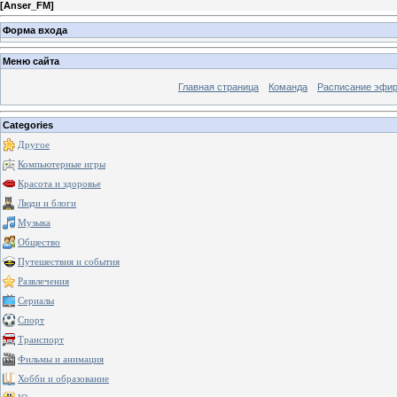
[
Anser_FM
]
Форма входа
Меню сайта
Главная страница
Команда
Расписание эфи
Categories
Другое
Компьютерные игры
Красота и здоровье
Люди и блоги
Музыка
Общество
Путешествия и события
Развлечения
Сериалы
Спорт
Транспорт
Фильмы и анимация
Хобби и образование