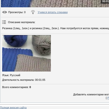
00:01
Просмотры
: 0
Учимся вязать спицами
Описание материала
:
Резинка (1лиц., 1изн.) и резинка (2лиц., 2изн.). Нам потребуется моток пряжи, ножн
Язык
: Русский
Длительность материала
: 00:01:05
Всего комментариев
:
0
Добавлять комментарии могу
[
Р
Полная версия сайта