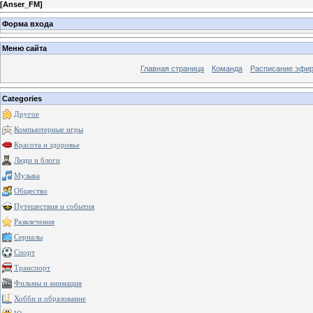
[
Anser_FM
]
Форма входа
Меню сайта
Главная страница
Команда
Расписание эфи
Categories
Другое
Компьютерные игры
Красота и здоровье
Люди и блоги
Музыка
Общество
Путешествия и события
Развлечения
Сериалы
Спорт
Транспорт
Фильмы и анимация
Хобби и образование