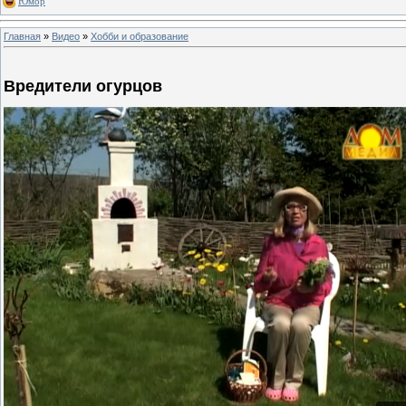
Юмор
Главная
»
Видео
»
Хобби и образование
Вредители огурцов