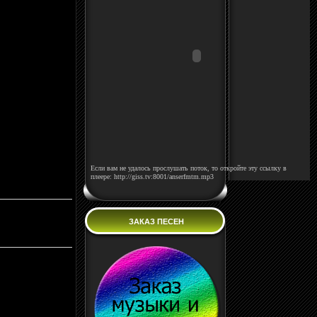
Если вам не удалось прослушать поток, то откройте эту ссылку в
плеере: http://giss.tv:8001/anserfmtm.mp3
ЗАКАЗ ПЕСЕН