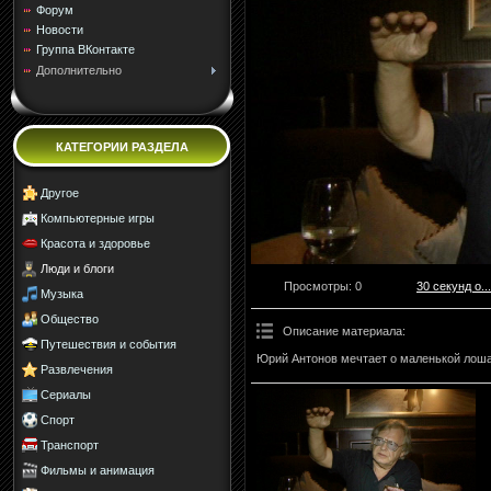
Форум
Новости
Группа ВКонтакте
Дополнительно
КАТЕГОРИИ РАЗДЕЛА
Другое
Компьютерные игры
Красота и здоровье
Люди и блоги
Просмотры
: 0
30 секунд о...
Музыка
Общество
Описание материала
:
Путешествия и события
Юрий Антонов мечтает о маленькой лоша
Развлечения
Сериалы
Спорт
Транспорт
Фильмы и анимация