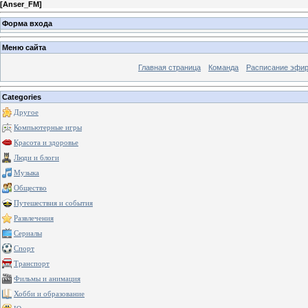
[
Anser_FM
]
Форма входа
Меню сайта
Главная страница
Команда
Расписание эфи
Categories
Другое
Компьютерные игры
Красота и здоровье
Люди и блоги
Музыка
Общество
Путешествия и события
Развлечения
Сериалы
Спорт
Транспорт
Фильмы и анимация
Хобби и образование