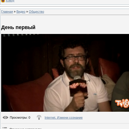
Юмор
Главная
»
Видео
»
Общество
День первый
Просмотры
: 0
Internet. Измени сознание