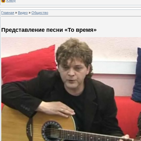
Юмор
Главная
»
Видео
»
Общество
Представление песни «То время»