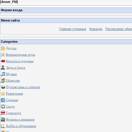
[
Anser_FM
]
Форма входа
Меню сайта
Главная страница
Команда
Расписание эфи
Categories
Другое
Компьютерные игры
Красота и здоровье
Люди и блоги
Музыка
Общество
Путешествия и события
Развлечения
Сериалы
Спорт
Транспорт
Фильмы и анимация
Хобби и образование